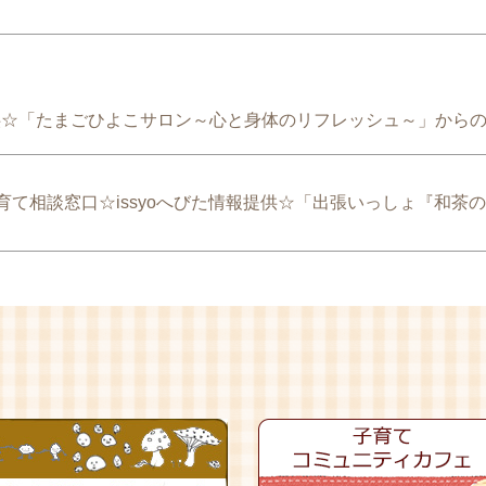
提供☆「たまごひよこサロン～心と身体のリフレッシュ～」から
育て相談窓口☆issyoへびた情報提供☆「出張いっしょ『和茶