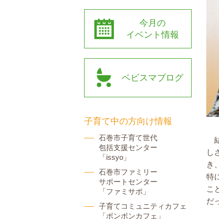
今月の
イベント情報
ベビスマブログ
子育て中の方向け情報
石巻市子育て世代
包括支援センター
し
「issyo」
き
石巻市ファミリー
特
サポートセンター
こ
「ファミサポ」
だ
子育てコミュニティカフェ
「ボンボンカフェ」