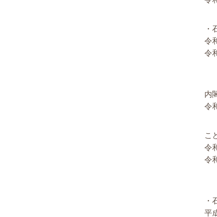
・
令和
令和
内
令
こ
令和
令和
・
平成