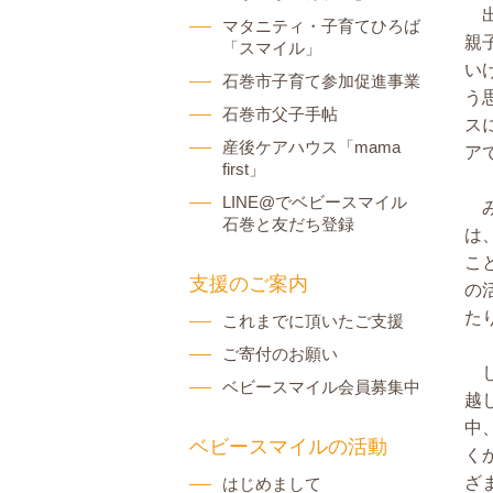
マタニティ・子育てひろば
親
「スマイル」
い
石巻市子育て参加促進事業
う
石巻市父子手帖
ス
産後ケアハウス「mama
ア
first」
LINE@でベビースマイル
石巻と友だち登録
は
こ
支援のご案内
の
た
これまでに頂いたご支援
ご寄付のお願い
ベビースマイル会員募集中
越
中
ベビースマイルの活動
く
ざ
はじめまして