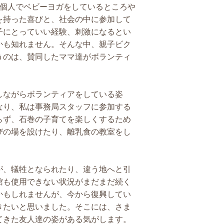
、個人でベビーヨガをしているところや
を持った喜びと、社会の中に参加して
子にとっていい経験、刺激になるとい
かも知れません。そんな中、親子ビク
うのは、賛同したママ達がボランティ
しながらボランティアをしている姿
なり、私は事務局スタッフに参加する
らず、石巻の子育てを楽しくするため
びの場を設けたり、離乳食の教室をし
が、犠牲となられたり、違う地へと引
館も使用できない状況がまだまだ続く
かもしれませんが、今から復興してい
きたいと思いました。そこには、さま
てきた友人達の姿がある気がします。