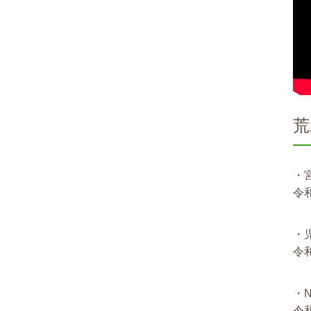
荒
・
令
・
令
・
令