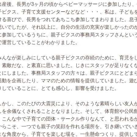
出産後、長男が3ヶ月の頃からベビーマッサージに参加したり
子ビクス、子育て支援センターなどなど・・・、私は、子ども
ける喜びで、長男をつれてあちこち参加してまわりました。息
思いでしたが、それ以上に、自分の生活の充実が楽しかったの
に参加しているうちに、親子ビクスの事務局スタッフさんとい
で運営していることがわかりました。
みんなが楽しみにしている親子ビクスの存続のために、育児を
、素敵だな、と素直に思いました。じきにスタッフが足りなく
とにしました。事務局スタッフの方々は、親子ビクスにとどま
活動を企画したり、ママのための情報を提供していました。遊
りしていることに、とても感心し、影響を受けました。
しかし、このたびの大震災により、そのような素晴らしい友人
しを余儀なくされることとなりました。そして、体育館や公民
、こんな中で子育ての団体・サークル作りなんて、と思われる
からこそ、一つでも親子の笑顔を作れる場所を、引き継いでい
まな角度から、子育てを楽しむ場を、一生懸命つくり、提供し