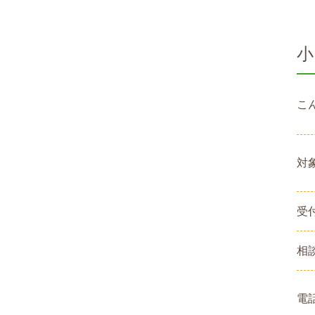
小
こ
対
受
相
電