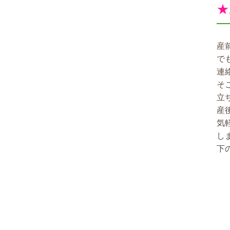
★
産
で
連
そ
立
産
気
し
下