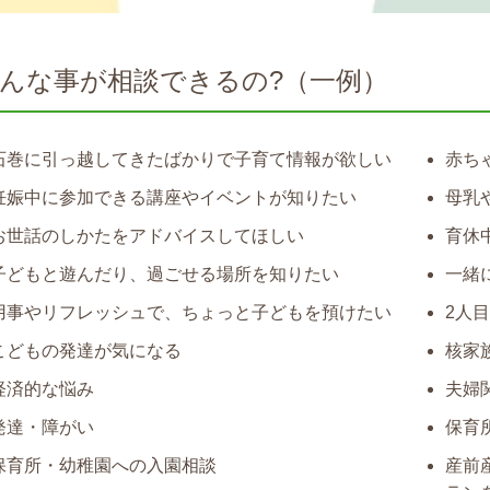
んな事が相談できるの?（一例）
石巻に引っ越してきたばかりで子育て情報が欲しい
赤ち
妊娠中に参加できる講座やイベントが知りたい
母乳
お世話のしかたをアドバイスしてほしい
育休
子どもと遊んだり、過ごせる場所を知りたい
一緒
用事やリフレッシュで、ちょっと子どもを預けたい
2人
こどもの発達が気になる
核家
経済的な悩み
夫婦
発達・障がい
保育
保育所・幼稚園への入園相談
産前