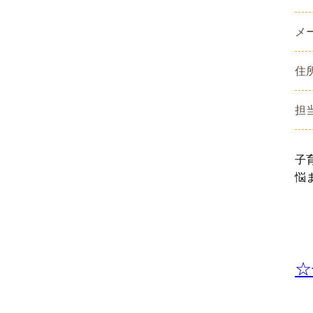
メ
住
担
子
悩
☆