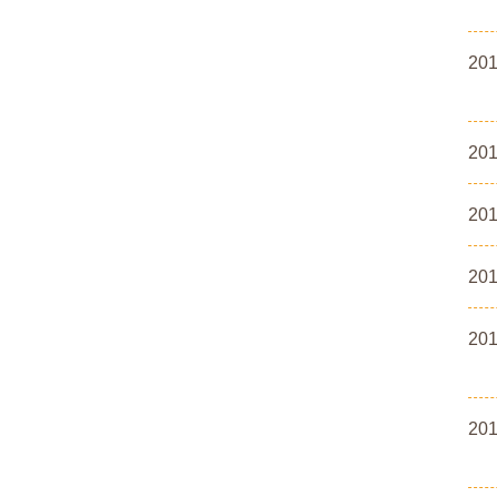
20
20
20
20
20
20