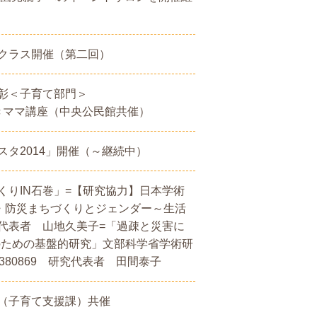
クラス開催（第二回）
彰＜子育て部門＞
きいきママ講座（中央公民館共催）
タ2014」開催（～継続中）
りIN石巻」=【研究協力】日本学術
・防災まちづくりとジェンダー～生活
代表者 山地久美子=「過疎と災害に
構築のための基盤的研究」文部科学省学術研
80869 研究代表者 田間泰子
（子育て支援課）共催