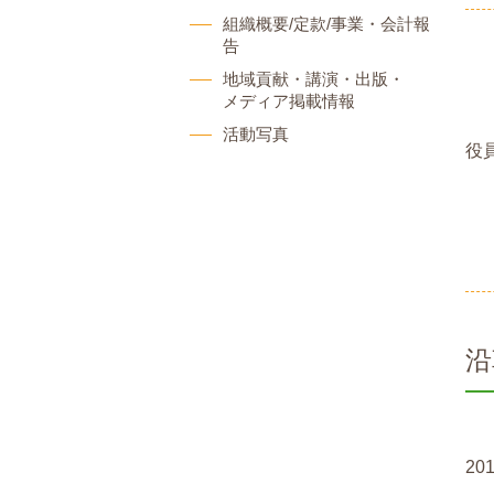
組織概要/定款/事業・会計報
告
地域貢献・講演・出版・
メディア掲載情報
活動写真
役
沿
20