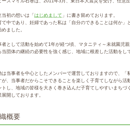
ビースマイル石巻は、2011年3月、東日本大震災を受け、任意
立当初の想いは「
はじめまして
」に書き留めております。
育て中であり、妊婦であった私は「自分のできることは何か」
始めました。
事者として活動を始めて1年が経つ頃、マタニティ～未就園児
る当団体の継続の必要性を強く感じ、地域に根差した活動をして
。
動は当事者を中心としたメンバーで運営しておりますので、「
すが、当事者だからこそできることを楽しく子育てしながら活
ントし、地域の皆様を大きく巻き込んだ子育てしやすいまちづ
業展開しております。
織概要