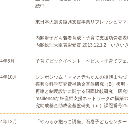
続中。
東日本大震災復興支援事業リフレッシュママ
内閣府子ども若者育成・子育て支援功労者表
内閣総理大臣表彰受賞 2013.12.1.2 い
14年6月
子育てビックイベント「ベビスマ子育てフェス
14年10月
シンポジウム「ママと赤ちゃんの復興まちづく
振興会科学研究費補助金基盤研究（B）復興
再建と制度設計に関する国際比較研究 研究
resilienceな妊産婦支援ネットワークの
究助成基金助成金基盤研究（ｃ）課題番号253
14年12月
「やわらか抱っこ講座」石巻子どもセンター