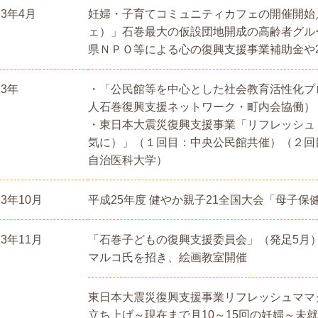
13年4月
妊婦・子育てコミュニティカフェの開催開始／
ェ）」石巻最大の仮設団地開成の高齢者グルー
県ＮＰＯ等による心の復興支援事業補助金や2
13年
・「公民館等を中心とした社会教育活性化プ
人石巻復興支援ネットワーク・町内会協働）
・東日本大震災復興支援事業「リフレッシュ
気に）」（１回目：中央公民館共催）（２回
自治医科大学）
13年10月
平成25年度 健やか親子21全国大会「母子
13年11月
「石巻子どもの復興支援委員会」（発足5月
マルコ氏を招き、絵画教室開催
東日本大震災復興支援事業リフレッシュママ
立ち上げ～現在まで月10～15回の妊婦～未