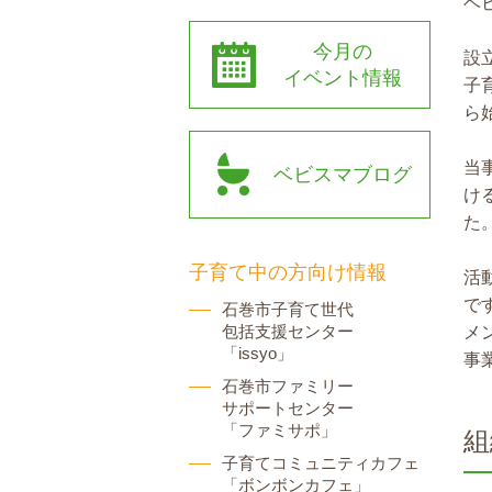
ベ
今月の
設
イベント情報
子
ら
当
ベビスマブログ
け
た
子育て中の方向け情報
活
で
石巻市子育て世代
包括支援センター
メ
「issyo」
事
石巻市ファミリー
サポートセンター
「ファミサポ」
組
子育てコミュニティカフェ
「ボンボンカフェ」