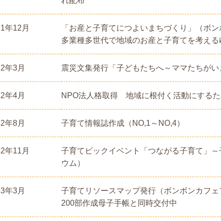
れ配布
11年12月
「お産と子育てにつよいまちづくり」（ボン
多業種多世代で地域のお産と子育てを考える
12年3月
震災文集発行「子どもたちへ～ママたちがい
12年4月
NPO法人格取得 地域に根付く活動にする
12年8月
子育て情報誌作成（NO,1～NO,4）
12年11月
子育てビックイベント「つながる子育て」～
ウム）
13年3月
子育てリソースマップ発行（ボンボンカフェ
200部作成母子手帳と同時交付中