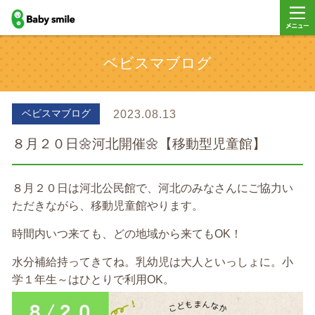
baby smile
メニュ
ベビスマブログ
ー
ベビスマブログ
2023.08.13
８月２０日🌼河北開催🌼【移動型児童館】
８月２０日は河北公民館で、河北のみなさんにご協力い
ただきながら、移動児童館やります。
時間内いつ来ても、どの地域から来てもOK！
水分補給持ってきてね。乳幼児は大人といっしょに。小
学１年生～はひとりで利用OK。