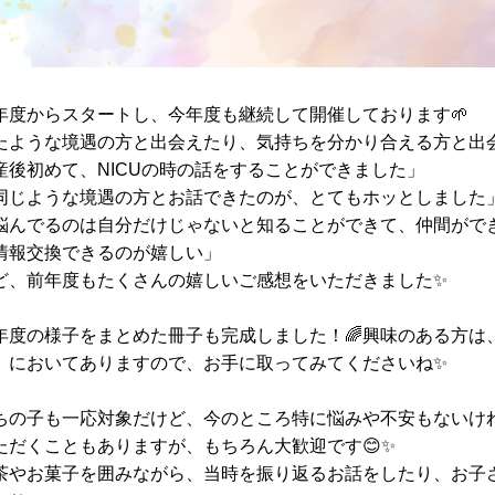
年度からスタートし、今年度も継続して開催しております🌱
たような境遇の方と出会えたり、気持ちを分かり合える方と出会
産後初めて、NICUの時の話をすることができました」
同じような境遇の方とお話できたのが、とてもホッとしました
悩んでるのは自分だけじゃないと知ることができて、仲間がで
情報交換できるのが嬉しい」
ど、前年度もたくさんの嬉しいご感想をいただきました✨
年度の様子をまとめた冊子も完成しました！🌈興味のある方は
』においてありますので、お手に取ってみてくださいね✨
ちの子も一応対象だけど、今のところ特に悩みや不安もないけ
ただくこともありますが、もちろん大歓迎です😊✨
茶やお菓子を囲みながら、当時を振り返るお話をしたり、お子