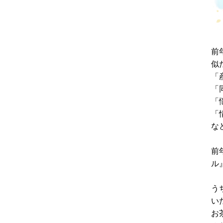
前
似
「
「
「
「
な
前
ル
う
い
お