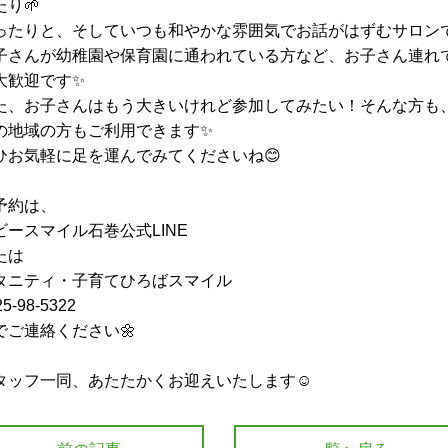
たり🌱
ったりと、そしていつも和やかな雰囲気でお話がはずむサロンで
子さんが幼稚園や保育園に通われている方など、お子さん連れ
大歓迎です✨
た、お子さんはもう大きいけれど参加してみたい！そんな方も
の地域の方もご利用できます✨
ひお気軽に足を運んでみてくださいね😊
予約は、
ビースマイル石巻公式LINE
たは
タニティ・子育てひろばスマイル
25-98-5322
でご連絡ください🌼
タッフ一同、あたたかくお迎えいたします☺️