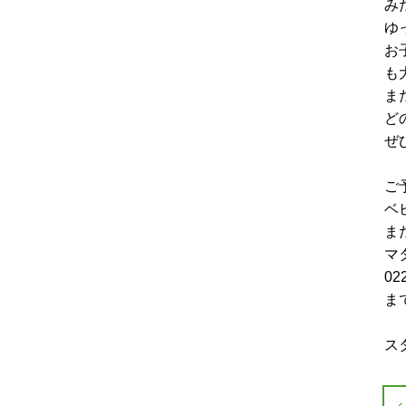
み
ゆ
お
も
ま
ど
ぜ
ご
ベ
ま
マ
02
ま
ス