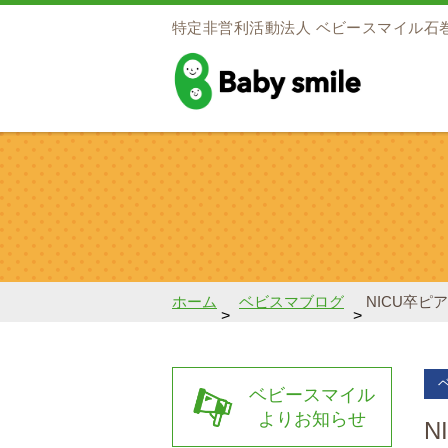
特定非営利活動法人
ベビースマイル石
baby smile
ホーム
ベビスマブログ
NICU卒
>
>
ベビースマイル
よりお知らせ
N