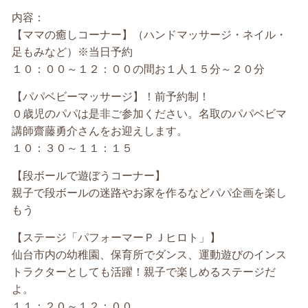
内容：
【ママの癒しコーナー】（ハンドマッサージ・ネイル・
足もみなど）※当日予約
１０：００～１２：００の間お１人１５分～２０分
【パパベビーマッサージ】！前予約制！
０歳児のパパは是非ご参加ください。名取のパパベビマ
講師齋藤勇介さんをお迎えします。
１０：３０～１１：１５
【段ボールで遊ぼうコーナー】
親子で段ボールの迷路やお家を作るなどパパ企画を楽し
もう
【ステージ「パフォーマーＰＪヒロト」】
仙台市内の幼稚園、保育所でダンス、運動遊びのインス
トラクターとしても活躍！親子で楽しめるステージだ
よ。
１１：２０～１２：００