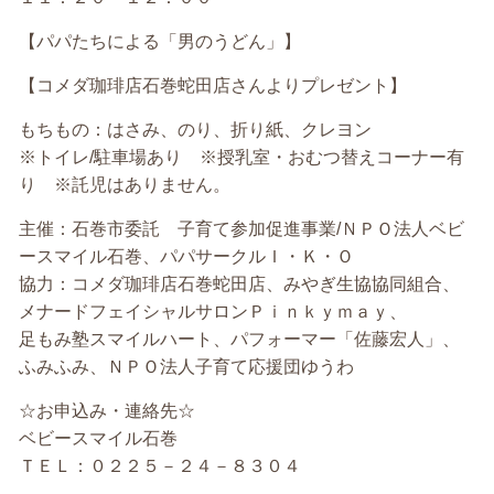
【パパたちによる「男のうどん」】
【コメダ珈琲店石巻蛇田店さんよりプレゼント】
もちもの：はさみ、のり、折り紙、クレヨン
※トイレ/駐車場あり ※授乳室・おむつ替えコーナー有
り ※託児はありません。
主催：石巻市委託 子育て参加促進事業/ＮＰＯ法人ベビ
ースマイル石巻、パパサークルＩ・Ｋ・Ｏ
協力：コメダ珈琲店石巻蛇田店、みやぎ生協協同組合、
メナードフェイシャルサロンＰｉｎｋｙｍａｙ、
足もみ塾スマイルハート、パフォーマー「佐藤宏人」、
ふみふみ、ＮＰＯ法人子育て応援団ゆうわ
☆お申込み・連絡先☆
ベビースマイル石巻
ＴＥＬ：０２２５－２４－８３０４