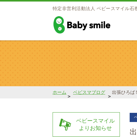
特定非営利活動法人
ベビースマイル石
baby smile
ホーム
ベビスマブログ
出張ひろば
>
>
ベビースマイル
よりお知らせ