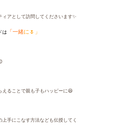
ティアとして訪問してくださいます✨
「
一緒
に🌷」
ドは

えることで親も子もハッピーに😆
の上手にこなす方法なども伝授してく