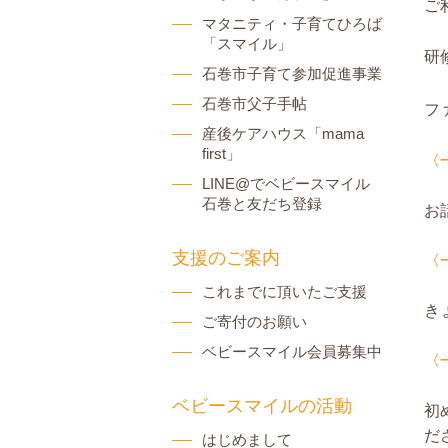
ご
マタニティ・子育てひろば
「スマイル」
研
石巻市子育て参加促進事業
石巻市父子手帖
フ
産後ケアハウス「mama
first」
〈
LINE@でベビースマイル
石巻と友だち登録
お
支援のご案内
〈
これまでに頂いたご支援
き
ご寄付のお願い
ベビースマイル会員募集中
〈
ベビースマイルの活動
初
だ
はじめまして