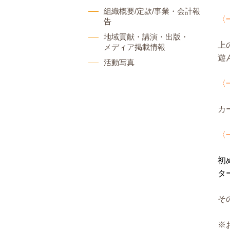
組織概要/定款/事業・会計報
〈
告
地域貢献・講演・出版・
上
メディア掲載情報
遊
活動写真
〈
カ
〈
初
タ
そ
※