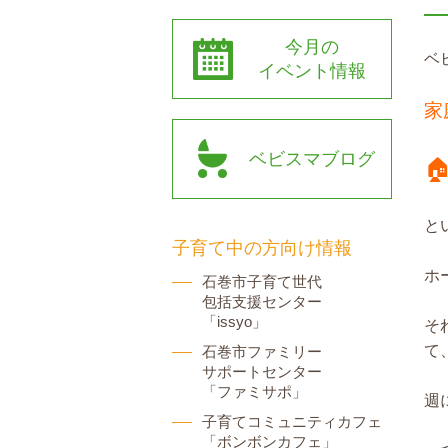
今月の
ベ
イベント情報
家
ベビスマブログ

と
子育て中の方向け情報
ホ
石巻市子育て世代
包括支援センター
「issyo」
そ
て
石巻市ファミリー
サポートセンター
「ファミサポ」
週
子育てコミュニティカフェ
「ボンボンカフェ」