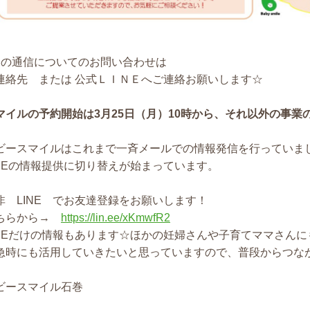
月の通信についてのお問い合わせは
連絡先 または 公式ＬＩＮＥへご連絡お願いします☆
マイルの予約開始は3月25日（月）10時から、それ以外の事
ビースマイルはこれまで一斉メールでの情報発信を行っていま
INEの情報提供に切り替えが始まっています。
非 LINE でお友達登録をお願いします！
ちらから→
https://lin.ee/xKmwfR2
INEだけの情報もあります☆ほかの妊婦さんや子育てママさんに
急時にも活用していきたいと思っていますので、普段からつな
ビースマイル石巻