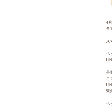
4
各
ス
ベ
L
↓
是
こ
L
緊
ベ