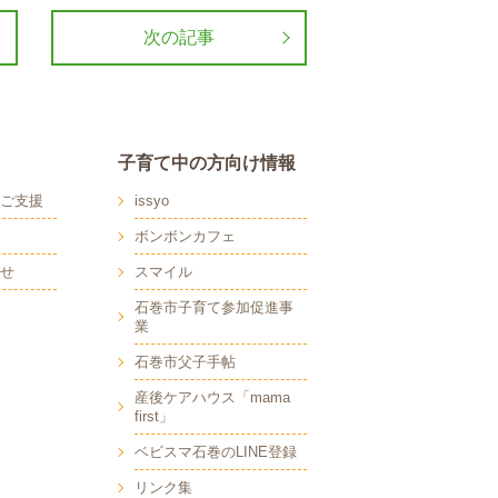
次の記事
子育て中の方向け情報
ご支援
issyo
ボンボンカフェ
せ
スマイル
石巻市子育て参加促進事
業
石巻市父子手帖
産後ケアハウス「mama
first」
ベビスマ石巻のLINE登録
リンク集