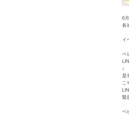
6
各
イ
ベ
L
↓
是
こ
L
緊
ベ