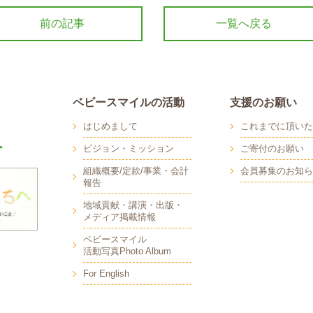
前の記事
一覧へ戻る
ベビースマイルの活動
支援のお願い
はじめまして
これまでに頂いた
ビジョン・ミッション
ご寄付のお願い
組織概要/定款/事業・会計
会員募集のお知ら
報告
地域貢献・講演・出版・
メディア掲載情報
へ
ベビースマイル
活動写真Photo Album
For English