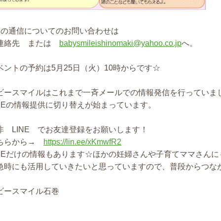
月の通信についてのお問い合わせは
連絡先 または
babysmileishinomaki@yahoo.co.jp
へ。
ベントの予約は5月25日（火）10時からです☆
ビースマイルはこれまで一斉メールでの情報発信を行っていま
INEの情報提供に切り替えが始まっています。
非 LINE でお友達登録をお願いします！
ちらから→
https://lin.ee/xKmwfR2
INEだけの情報もあります☆ほかの妊婦さんや子育てママさんに
急時にも活用していきたいと思っていますので、普段からつな
ビースマイル石巻