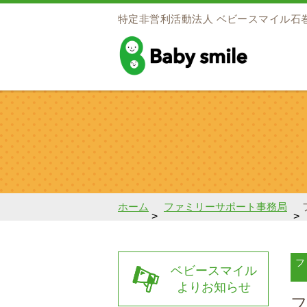
特定非営利活動法人
ベビースマイル石
baby smile
ホーム
ファミリーサポート事務局
>
>
フ
ベビースマイル
よりお知らせ