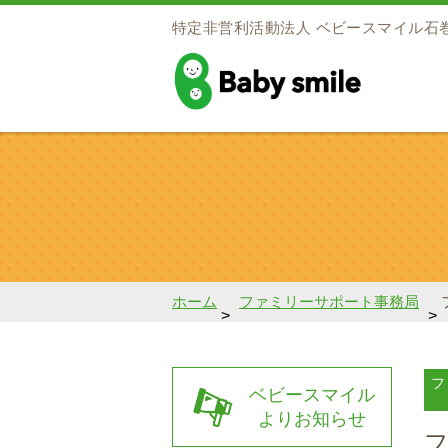
特定非営利活動法人
ベビースマイル石
baby smile
ホーム
ファミリーサポート事務局
>
>
フ
ベビースマイル
よりお知らせ