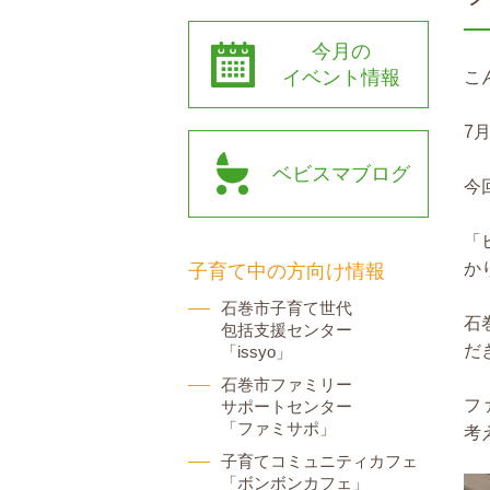
今月の
イベント情報
こ
7
ベビスマブログ
今
「
か
子育て中の方向け情報
石巻市子育て世代
石
包括支援センター
だ
「issyo」
石巻市ファミリー
フ
サポートセンター
「ファミサポ」
考
子育てコミュニティカフェ
「ボンボンカフェ」