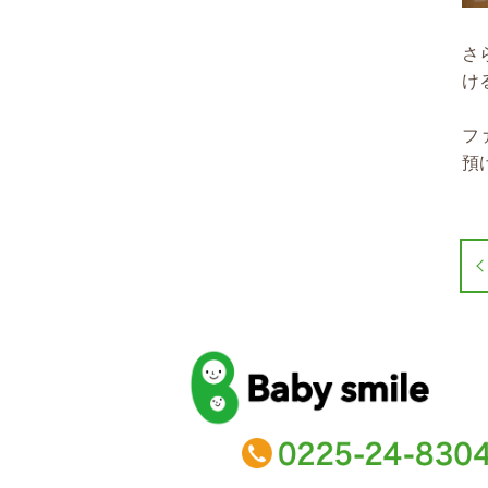
さ
け
フ
預
baby smile
TEL：0225-24-8304