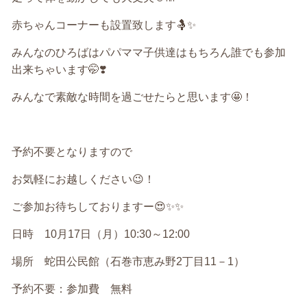
赤ちゃんコーナーも設置致します
🤱✨
みんなのひろばはパパママ子供達はもちろん誰でも参加
出来ちゃいます
🤭❣️
みんなで素敵な時間を過ごせたらと思います
🤩
！
予約不要となりますので
お気軽にお越しください
😉
！
ご参加お待ちしておりますー
😍✨✨
日時
10
月
17
日（月）
10:30
～
12:00
場所 蛇田公民館（石巻市恵み野
2
丁目
11
－
1
）
予約不要：参加費 無料