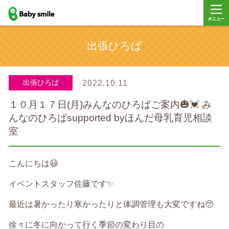
baby smile
メニュ
出張ひろば
ー
出張ひろば
2022.10.11
１０月１７日(月)みんなのひろばご案内🎃💓 み
んなのひろばsupported byほんだ母乳育児相談
室
こんにちは
😃
イベントスタッフ佐藤です
✨
最近は暑かったり寒かったりと
体調管理も大変ですね
🥺
徐々に冬に向かって行く季節の変わり目の