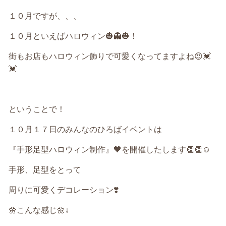
１０月ですが、、、
１０月といえばハロウィン
🎃👻🎃！
街もお店もハロウィン飾りで可愛くなってますよね
😍💓
💓
ということで！
１０月１７日のみんなのひろばイベントは
『手形足型ハロウィン制作』
🧡
を開催したします
👏👏☺️
手形、足型をとって
周りに可愛くデコレーション
❣️
🌼
こんな感じ
🌼↓