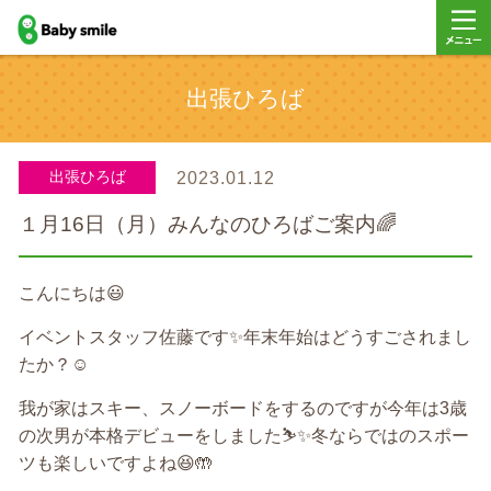
baby smile
メニュ
出張ひろば
ー
出張ひろば
2023.01.12
１月16日（月）みんなのひろばご案内🌈
こんにちは
😃
イベントスタッフ佐藤です
✨
年末年始はどうすごされまし
たか？
☺️
我が家はスキー、スノーボードをするのですが今年は
3
歳
の次男が本格デビューをしました
⛷✨
冬ならではのスポー
ツも楽しいですよね
😆🤲