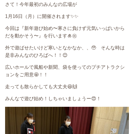
さて！
今年最初のみんなの広場が
1
月
16
日（月）に開催されます
✨✨
今回は『新年遊び始め〜寒さに負けず元気いっぱいから
だを動かそう〜』を行います
🎍㊗️
外で遊ばせたいけど寒いとなかなか、、
🥹
そ
んな時は
是非みんなのひろばへ！！
😊
広いホールで風船や新聞、袋を使っての
プチアトラクシ
ョンをご用意
🤩
！！
走っても散らかしても大丈夫
😆🙌
みんなで遊び始め！しちゃいましょうー
😍
！