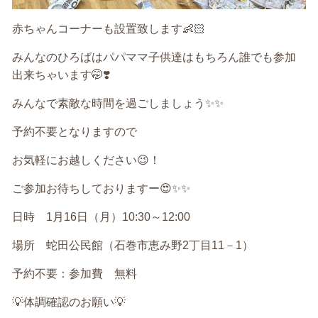
赤ちゃんコーナーも設置致します
👶🏻
みんなのひろばはパパママ子供達はもちろん誰でも参加
出来ちゃいます
🤭❣️
みんなで素敵な時間を過ごしましょう
✨✨
予約不要となりますので
お気軽にお越しください
😉
！
ご参加お待ちしておりますー
😍✨✨
日時
1
月
16
日（月）
10:30
～
12:00
場所 蛇田公民館（石巻市恵み野
2
丁目
11
－
1
）
予約不要：参加費 無料
💡
体調確認のお願い
💡