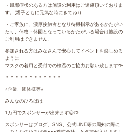
・風邪症状のある方は施設の利用はご遠慮頂いておりま
す。
(
親子ともに元気な時にきてね♪
)
・ご家族に、濃厚接触者となり待機指示があるかたがい
たり、休校・休園となっているかたがいる場合は施設の
ご利用はできません。
参加される方はみなさんで安心してイベントを楽しめる
ように
マスクの着用と受付での検温のご協力お願い致します
🤲
＊＊＊＊＊＊＊＊＊＊＊＊
⭐︎
企業、団体様等
⭐︎
みんなのひろばは
1
万円でスポンサーが出来ます
😌🤲
スポンサーはブログ、
SNS
、公式
LINE
等の周知の際に
「みんなのひろば＠
●●●
株式会社」と名前が入ります！