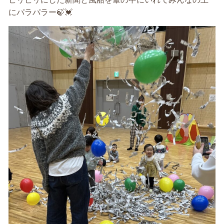
にパラパラー
🍃💓