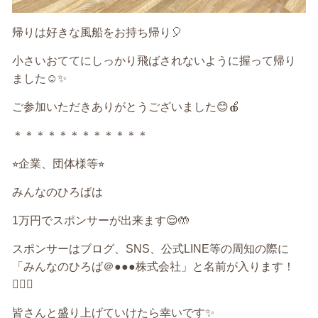
帰りは好きな風船をお持ち帰り
🎈
小さいおててにしっかり飛ばされないように握って帰り
ました
☺️✨
ご参加いただきありがとうございました
😊🍎
＊＊＊＊＊＊＊＊＊＊＊＊
⭐︎
企業、団体様等
⭐︎
みんなのひろばは
1
万円でスポンサーが出来ます
😌🤲
スポンサーはブログ、
SNS
、公式
LINE
等の周知の際に
「みんなのひろば＠
●●●
株式会社」と名前が入ります！
🙆‍♀️✨
皆さんと盛り上げていけたら幸いです
✨