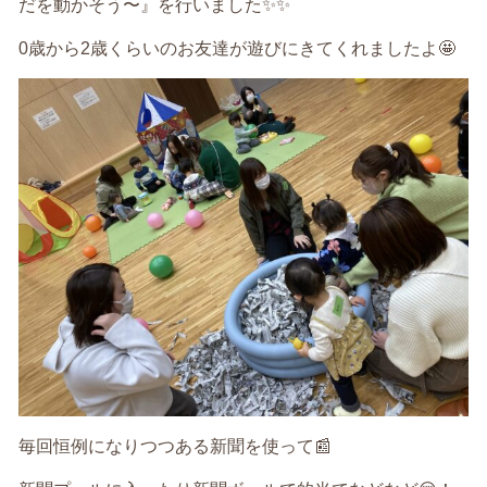
だを動かそう〜』を行いました
✨✨
0
歳から
2
歳くらいのお友達が遊びにきてくれましたよ
🤩
毎回恒例になりつつある新聞を使って📰