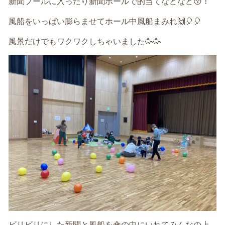
新聞プールに入ったり
新聞ボールで的当てなどなど
😚
！
風船をいっぱい膨らませてホール中
風船まみれ
🙌🎈🎈
風景だけでもワクワクしちゃいました
🥳🥳
ビリビリにした新聞と風船を傘の中にいれて
みんなの上