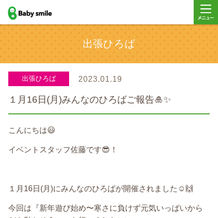
baby smile
メニュ
出張ひろば
ー
出張ひろば
2023.01.19
１月16日(月)みんなのひろばご報告🎍✨
こんにちは
😃
イベントスタッフ佐藤です
😎
！
１月
16
日
(
月
)
にみんなのひろばが開催されました
☺️🙌
今回は『新年遊び始め〜寒さに負けず元気いっぱいから