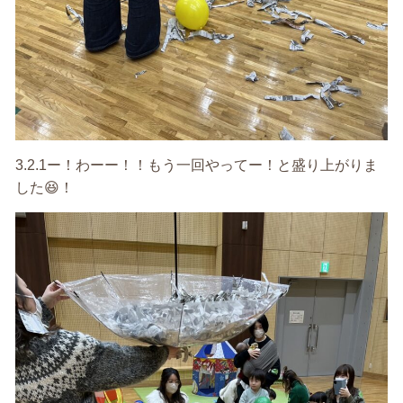
3.2.1
ー！わーー！！もう一回やってー！
と盛り上がりま
した
😆
！