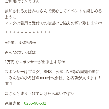
ご利用はできません。
参加される方はみなさんで安心してイベントを楽しめる
ように
マスクの着用と受付での検温のご協力お願い致します
🤲
＊＊＊＊＊＊＊＊＊＊＊＊
⭐︎
企業、団体様等
⭐︎
みんなのひろばは
1
万円でスポンサーが出来ます
😌🤲
スポンサーはブログ、
SNS
、公式
LINE
等の周知の際に
「みんなのひろば＠
●●●
株式会社」と名前が入ります！
🙆‍♀️✨
皆さんと盛り上げていけたら幸いです
✨
連絡先
☎︎
0255-98-532