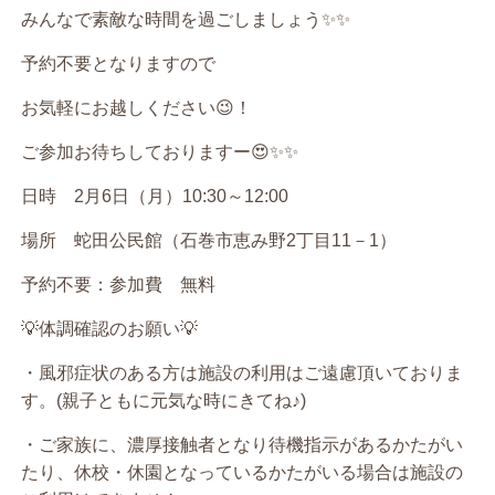
みんなで素敵な時間を過ごしましょう
✨✨
予約不要となりますので
お気軽にお越しください
😉
！
ご参加お待ちしておりますー
😍✨✨
日時 2
月
6
日（月）
10:30
～
12:00
場所 蛇田公民館（石巻市恵み野
2
丁目
11
－
1
）
予約不要：参加費 無料
💡
体調確認のお願い
💡
・風邪症状のある方は施設の利用はご遠慮頂いておりま
す。
(
親子ともに元気な時にきてね♪
)
・ご家族に、濃厚接触者となり待機指示があるかたがい
たり、休校・休園となっているかたがいる場合は施設の