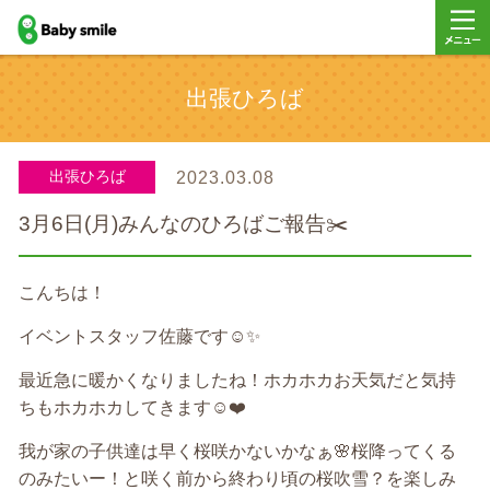
baby smile
メニュ
出張ひろば
ー
出張ひろば
2023.03.08
3月6日(月)みんなのひろばご報告✂️
こんちは！
イベントスタッフ佐藤です
☺️✨
最近急に暖かくなりましたね！ホカホカお天気だと気持
ちもホカホカしてきます
☺️❤️
我が家の子供達は早く桜咲かないかなぁ
🌸
桜降ってくる
のみたいー！と
咲く前から終わり頃の桜吹雪？を楽しみ