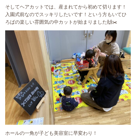
そしてヘアカットでは、
産まれてから初めて切ります！
入園
式前なの
でスッキリしたいです！という方もいてひ
ろばの楽しい雰囲気の中カットが
始まりました
🙌✂️
ホールの一角が
子ども美容室に早変わり！