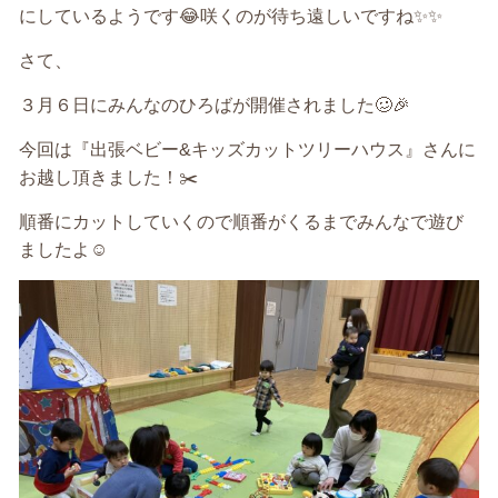
にしているようです
😂
咲くのが待ち遠しいですね
✨✨
さて、
３月６日にみんなのひろばが開催されました
🥴🎉
今回は『出張ベビー
&
キッズカットツリーハウス』さんに
お越し頂きました！
✂️
順番にカットしていくので順番がくるまでみんなで遊び
ましたよ
☺️