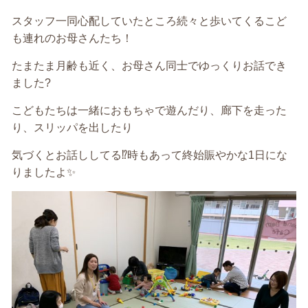
スタッフ一同心配していたところ続々と歩いてくるこど
も連れのお母さんたち！
たまたま月齢も近く、お母さん同士でゆっくりお話でき
ました
?
こどもたちは一緒におもちゃで遊んだり、廊下を走った
り、スリッパを出したり
気づくとお話ししてる
⁉️
時もあって終始賑やかな
1
日にな
りましたよ
✨