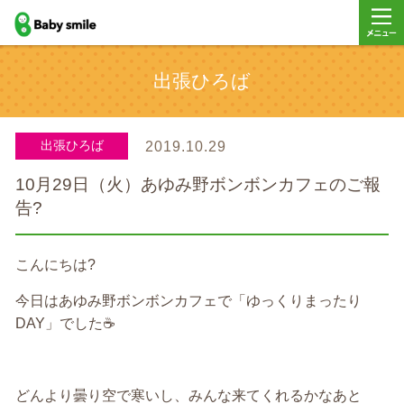
baby smile
メニュ
出張ひろば
ー
出張ひろば
2019.10.29
10月29日（火）あゆみ野ボンボンカフェのご報
告?
こんにちは
?
今日はあゆみ野ボンボンカフェで「ゆっくりまったり
DAY
」でした
☕️
どんより曇り空で寒いし、みんな来てくれるかなあと