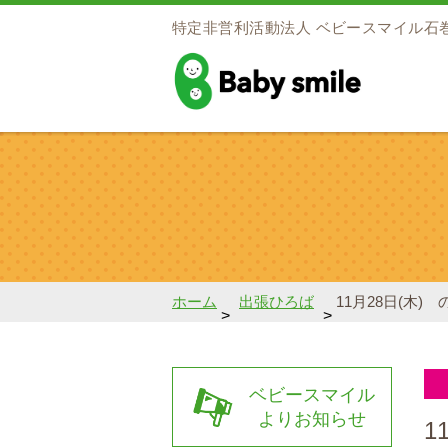
特定非営利活動法人
ベビースマイル石
baby smile
ホーム
出張ひろば
11月28日(木
>
>
ベビースマイル
よりお知らせ
1