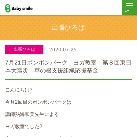
baby smile
メニュ
出張ひろば
ー
出張ひろば
2020.07.25
7月21日ボンボンパーク「ヨガ教室」第８回東日
本大震災 草の根支援組織応援基金
こんにちは?
今月2回目のボンボンパークは
講師熱海和美先生による
ヨガ教室でした?