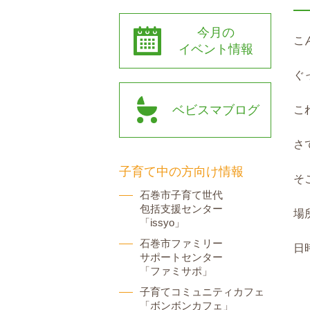
今月の
こ
イベント情報
ぐ
ベビスマブログ
こ
さ
子育て中の方向け情報
そ
石巻市子育て世代
包括支援センター
場
「issyo」
石巻市ファミリー
日時
サポートセンター
「ファミサポ」
☆
子育てコミュニティカフェ
「ボンボンカフェ」