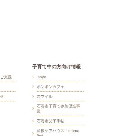
子育て中の方向け情報
ご支援
issyo
ボンボンカフェ
せ
スマイル
石巻市子育て参加促進事
業
石巻市父子手帖
産後ケアハウス「mama
first」