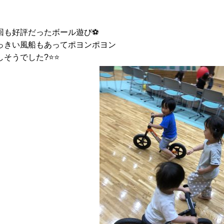
回も好評だったボール遊び⚽️
っきい風船もあってポヨンポヨン
そうでした?⭐️⭐️