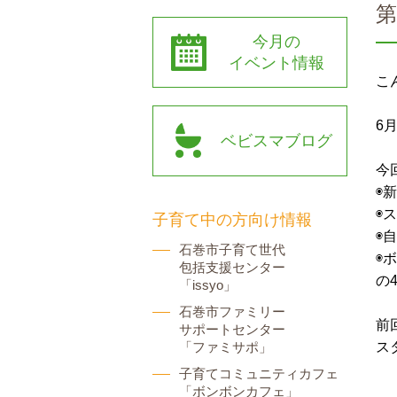
第
今月の
イベント情報
こ
6
ベビスマブログ
今
◉
◉
子育て中の方向け情報
◉
石巻市子育て世代
◉
包括支援センター
の
「issyo」
石巻市ファミリー
前
サポートセンター
「ファミサポ」
ス
子育てコミュニティカフェ
「ボンボンカフェ」