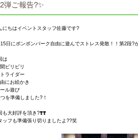
2弾ご報告?✨
んにちはイベントスタッフ佐藤です?
月15日にボンボンパーク自由に遊んでストレス発散！！第2段?
回は
新聞ビリビリ
ストライダー
自由にお絵かき
ボール遊び
4つを準備しました?！
回も大好評を頂き?❣️❣️
タッフも準備張り切りましたよ??笑