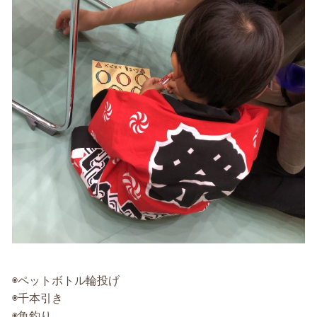
◉ペットボトル輪投げ
◉千本引き
◉魚釣り