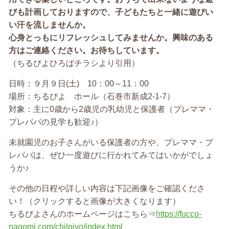
びも計画しておりますので、子どもたちと一緒に遊びい
い汗を流しませんか。
心身とっもにリフレッシュしてみませんか。興味のある
方はご連絡ください。お待ちしています。
（ちるぴよひろばチラシより引用）
日時：９月９日(土) 10：00～11：00
場所：ちるぴよ ホール（石巻市新成2-1-7）
対象：主に0歳から2歳児の乳幼児と保護者（プレママ・
プレパパの見学も歓迎♪）
未就園児のお子さんがいる保護者の方や、プレママ・プ
レパパは、ぜひ一度遊びに行かれてみてはいかがでしょ
うか♪
その他の日程や詳しい内容は下記画像をご確認くださ
い！（クリックすると画像が大きくなります）
ちるぴよさんのホームページはこちら⇒
https://fucco-
nagomi.com/chilpiyo/index.html