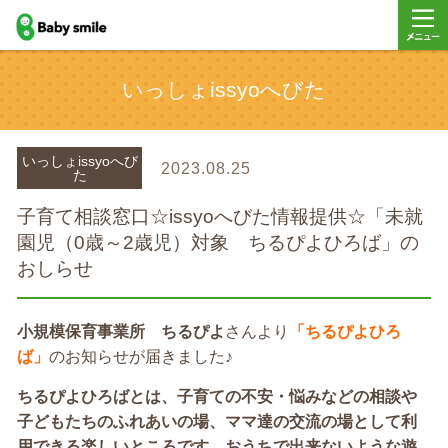
baby smile
メニュ
いっしょissyoへびた
ー
いっしょissyoへび
2023.08.25
た
子育て相談窓口☆issyoへびた情報提供☆「未就
園児（0歳～2歳児）対象 ちるぴよひろば」の
おしらせ
小規模保育事業所 ちるぴよ
さんより
「ちるぴよひろ
ば」
のお知らせが届きました♪
ちるぴよひろばとは、子育ての不安・悩みなどの相談や
子どもたちのふれあいの場、ママ達の交流の場として利
用できる楽しいところです。おうちで出来ないような遊