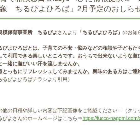
対象 ちるぴよひろば」2月予定のおしら
規模保育事業所 ちるぴよ
さんより
「ちるぴよひろば」
のお知
るぴよひろばとは、子育ての不安・悩みなどの相談や子どもた
して利用できる楽しいところです。おうちで出来ないような遊
と一緒に遊びいい汗を流しませんか。
身とっもにリフレッシュしてみませんか。興味のある方はご連
ちるぴよひろばチラシより引用）
の他の日程や詳しい内容は下記画像をご確認ください！（クリ
るぴよさんのホームページはこちら⇒
https://fucco-nagomi.com/