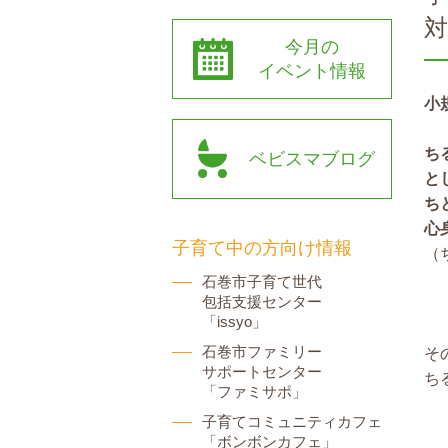
今月の
イベント情報
小
ち
ベビスマブログ
と
ち
心
子育て中の方向け情報
（
石巻市子育て世代
包括支援センター
「issyo」
石巻市ファミリー
そ
サポートセンター
ち
「ファミサポ」
子育てコミュニティカフェ
「ボンボンカフェ」