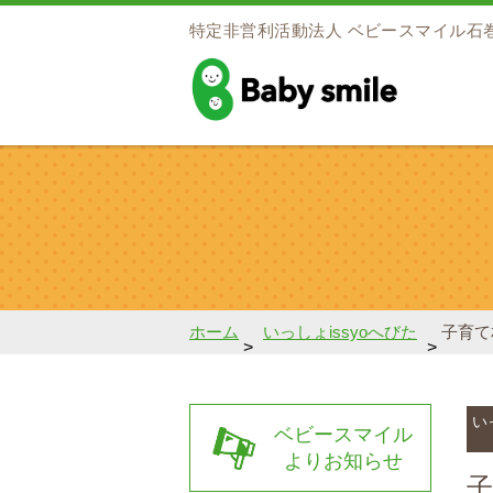
特定非営利活動法人
ベビースマイル石
baby smile
ホーム
いっしょissyoへびた
子育て
>
>
い
ベビースマイル
よりお知らせ
子