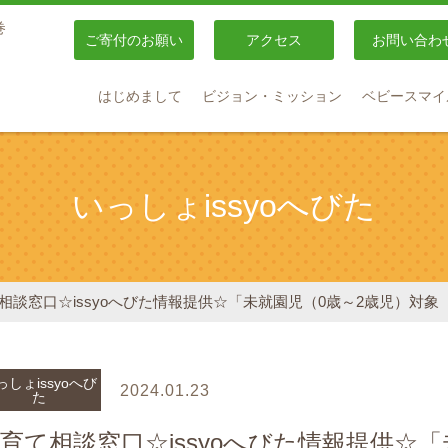
巻
ご寄付のお願い
アクセス
お問い合わ
はじめまして
ビジョン・ミッション
ベビースマイ
いっしょissyoへびた
相談窓口☆issyoへびた情報提供☆「未就園児（0歳～2歳児）対
っしょissyoへび
2024.01.23
た
育て相談窓口☆issyoへびた情報提供☆