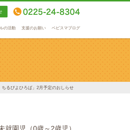
せ
TEL：0225-24-8304
ルの活動
支援のお願い
ベビスマブログ
象 ちるぴよひろば」2月予定のおしらせ
「未就園児（0歳～2歳児）