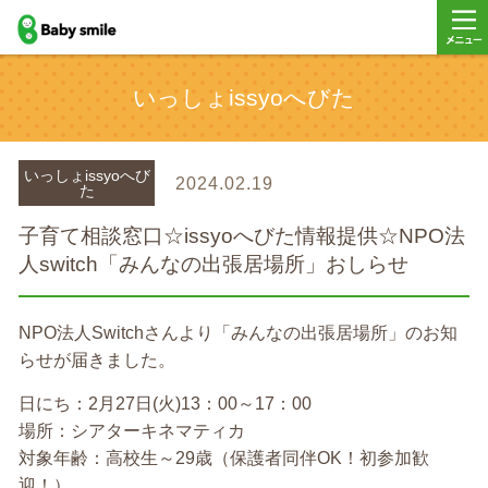
baby smile
メニ
いっしょissyoへびた
ー
いっしょissyoへび
2024.02.19
た
子育て相談窓口☆issyoへびた情報提供☆NPO法
人switch「みんなの出張居場所」おしらせ
NPO法人Switchさんより「みんなの出張居場所」のお知
らせが届きました。
日にち：2月27日(火)13：00～17：00
場所：シアターキネマティカ
対象年齢：高校生～29歳（保護者同伴OK！初参加歓
迎！）