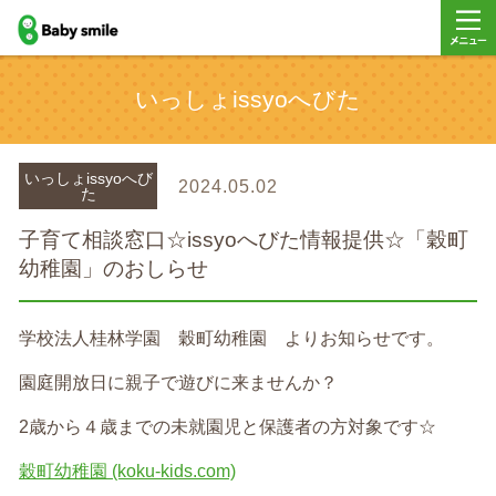
baby smile
メニュ
いっしょissyoへびた
ー
いっしょissyoへび
2024.05.02
た
子育て相談窓口☆issyoへびた情報提供☆「穀町
幼稚園」のおしらせ
学校法人桂林学園 穀町幼稚園 よりお知らせです。
園庭開放日に親子で遊びに来ませんか？
2歳から４歳までの未就園児と保護者の方対象です☆
穀町幼稚園 (koku-kids.com)