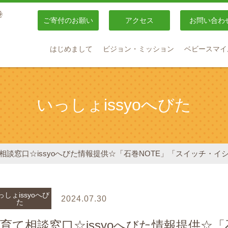
巻
ご寄付のお願い
アクセス
お問い合わ
はじめまして
ビジョン・ミッション
ベビースマイ
いっしょissyoへびた
相談窓口☆issyoへびた情報提供☆「石巻NOTE」「スイッチ・イ
っしょissyoへび
2024.07.30
た
育て相談窓口☆issyoへびた情報提供☆「