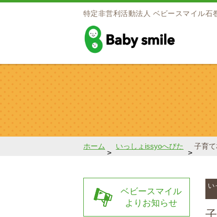
特定非営利活動法人
ベビースマイル石
baby smile
ホーム
いっしょissyoへびた
子育て
>
>
い
ベビースマイル
よりお知らせ
子