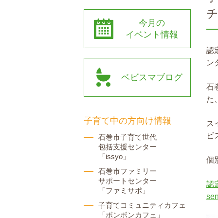
今月の
イベント情報
認
ン
ベビスマブログ
石
た
子育て中の方向け情報
ス
ビ
石巻市子育て世代
包括支援センター
「issyo」
個
石巻市ファミリー
サポートセンター
認
「ファミサポ」
sen
子育てコミュニティカフェ
「ボンボンカフェ」