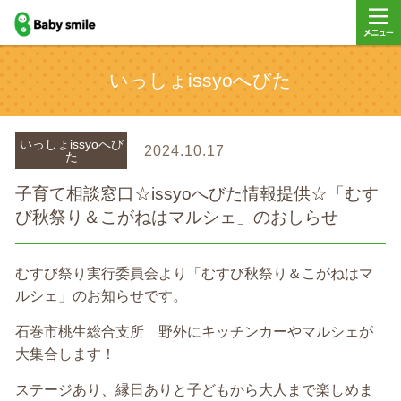
baby smile
メニュ
いっしょissyoへびた
ー
いっしょissyoへび
2024.10.17
た
子育て相談窓口☆issyoへびた情報提供☆「むす
び秋祭り＆こがねはマルシェ」のおしらせ
むすび祭り実行委員会より「むすび秋祭り＆こがねはマ
ルシェ」のお知らせです。
石巻市桃生総合支所 野外にキッチンカーやマルシェが
大集合します！
ステージあり、縁日ありと子どもから大人まで楽しめま