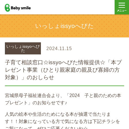
baby smile
メニュ
いっしょissyoへびた
ー
いっしょissyoへび
2024.11.15
た
子育て相談窓口☆issyoへびた情報提供☆「本プ
レゼント事業（ひとり親家庭の親及び寡婦の方
対象）」のおしらせ
宮城県母子福祉連合会より、「2024 子と親のための本
プレゼント」のお知らせです♪
人気の絵本や生活のためになる本が抽選で当たりま
す！！対象になっている方で気になる方は下記チラシを
ご覧になって、ぜひご応募くださいね☆