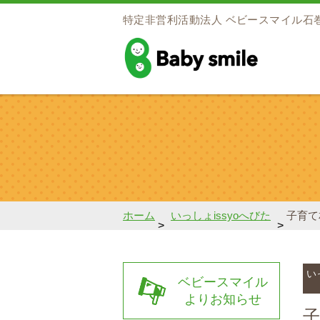
特定非営利活動法人
ベビースマイル石
baby smile
ホーム
いっしょissyoへびた
子育て
>
>
い
ベビースマイル
よりお知らせ
子