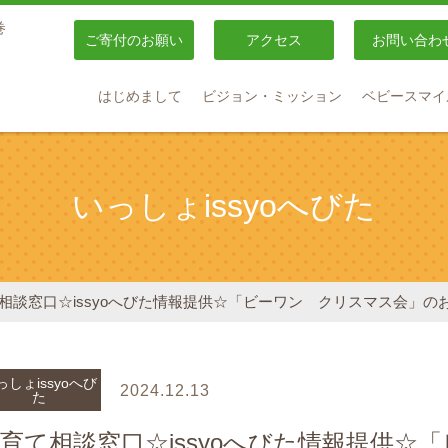
巻
ご寄付のお願い
アクセス
お問い合わ
はじめまして
ビジョン・ミッション
ベビースマイ
いっしょissyoへびた
相談窓口☆issyoへびた情報提供☆「ビーワン クリスマス会」の
っしょissyoへび
2024.12.13
た
育て相談窓口☆issyoへびた情報提供☆