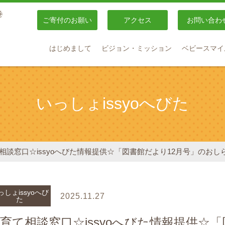
巻
ご寄付のお願い
アクセス
お問い合わ
はじめまして
ビジョン・ミッション
ベビースマイ
いっしょissyoへびた
相談窓口☆issyoへびた情報提供☆「図書館だより12月号」のおし
っしょissyoへび
2025.11.27
た
育て相談窓口☆issyoへびた情報提供☆