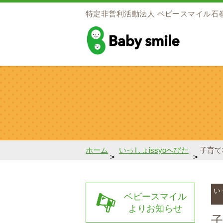
特定非営利活動法人
ベビースマイル石
baby smile
ホーム
いっしょissyoへびた
子育て
>
>
い
ベビースマイル
よりお知らせ
子