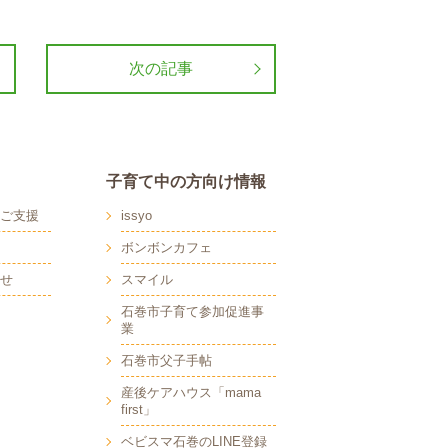
次の記事
子育て中の方向け情報
ご支援
issyo
ボンボンカフェ
せ
スマイル
石巻市子育て参加促進事
業
石巻市父子手帖
産後ケアハウス「mama
first」
ベビスマ石巻のLINE登録