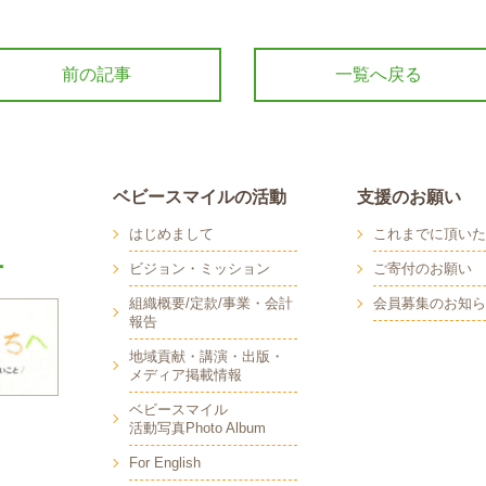
前の記事
一覧へ戻る
ベビースマイルの活動
支援のお願い
はじめまして
これまでに頂いた
ビジョン・ミッション
ご寄付のお願い
組織概要/定款/事業・会計
会員募集のお知ら
報告
地域貢献・講演・出版・
メディア掲載情報
へ
ベビースマイル
活動写真Photo Album
For English