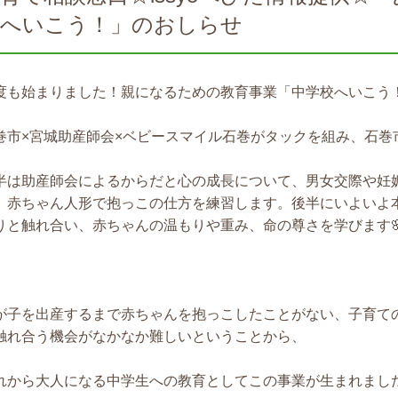
校へいこう！」のおしらせ
度も始まりました！親になるための教育事業「中学校へいこう
巻市×宮城助産師会×ベビースマイル石巻がタックを組み、石巻
半は助産師会によるからだと心の成長について、男女交際や妊
、赤ちゃん人形で抱っこの仕方を練習します。後半にいよいよ
りと触れ合い、赤ちゃんの温もりや重み、命の尊さを学びます
が子を出産するまで赤ちゃんを抱っこしたことがない、子育て
触れ合う機会がなかなか難しいということから、
れから大人になる中学生への教育としてこの事業が生まれました