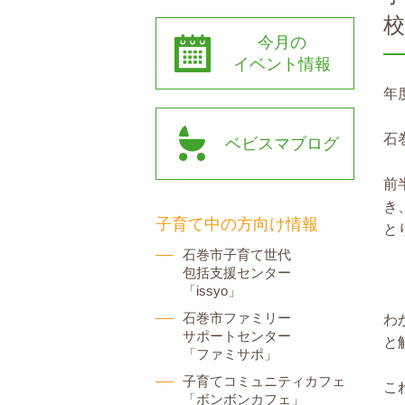
今月の
イベント情報
年
石
ベビスマブログ
前
き
子育て中の方向け情報
と
石巻市子育て世代
包括支援センター
「issyo」
石巻市ファミリー
わ
サポートセンター
と
「ファミサポ」
子育てコミュニティカフェ
こ
「ボンボンカフェ」