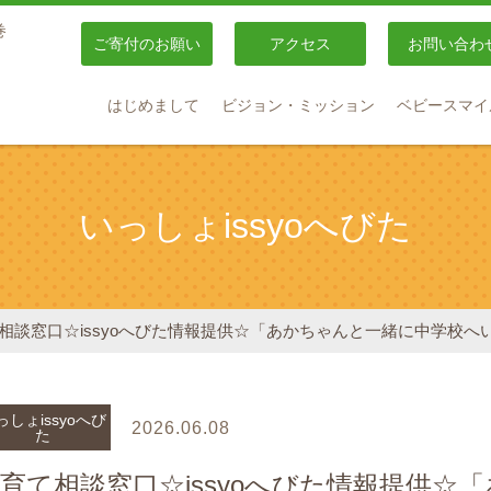
巻
ご寄付のお願い
アクセス
お問い合わ
はじめまして
ビジョン・ミッション
ベビースマイ
いっしょissyoへびた
相談窓口☆issyoへびた情報提供☆「あかちゃんと一緒に中学校へ
っしょissyoへび
2026.06.08
た
育て相談窓口☆issyoへびた情報提供☆