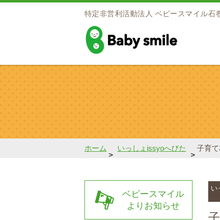
特定非営利活動法人
ベビースマイル石
baby smile
ホーム
いっしょissyoへびた
子育て
>
>
い
ベビースマイル
よりお知らせ
子