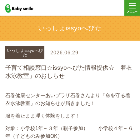
baby smile
メニュ
いっしょissyoへびた
ー
いっしょissyoへび
2026.06.29
た
子育て相談窓口☆issyoへびた情報提供☆「着衣
水泳教室」のおしらせ
石巻健康センターあいプラザ石巻さんより「命を守る着
衣水泳教室」のお知らせが届きました！
服を着たまま浮く体験をします！
対象：小学校1年～３年（親子参加） 小学校４年～６
年（子どものみ参加OK）