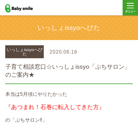
baby smile
メニュ
いっしょissyoへびた
ー
いっしょissyoへび
2020.06.16
た
子育て相談窓口☆いっしょissyo「ぷちサロン」
のご案内★
本当は5月頃にやりたかった
『あつまれ！石巻に転入してきた方』
の「ぷちサロン‼️」