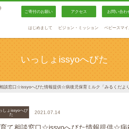
巻
ご寄付のお願い
アクセス
お問い合わ
はじめまして
ビジョン・ミッション
ベビースマイ
いっしょissyoへびた
相談窓口☆issyoへびた情報提供☆病後児保育ミルク「みるくだよ
っしょissyoへび
2021.07.14
た
育て相談窓口☆issyoへびた情報提供☆