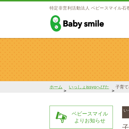
特定非営利活動法人
ベビースマイル石
baby smile
ホーム
いっしょissyoへびた
子育て
>
>
い
ベビースマイル
よりお知らせ
子