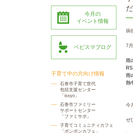
だ
今月の
イベント情報
病
7
ベビスマブログ
雨
RS
子育て中の方向け情報
雨
熱
石巻市子育て世代
包括支援センター
「issyo」
石巻市ファミリー
今
サポートセンター
「ファミサポ」
ぜ
子育てコミュニティカフェ
「ボンボンカフェ」