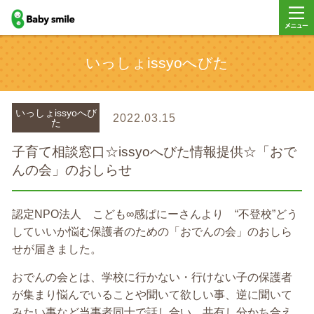
baby smile
メニュ
いっしょissyoへびた
ー
いっしょissyoへび
2022.03.15
た
子育て相談窓口☆issyoへびた情報提供☆「おで
んの会」のおしらせ
認定NPO法人 こども∞感ぱにーさんより “不登校”どう
していいか悩む保護者のための「おでんの会」のおしら
せが届きました。
おでんの会とは、学校に行かない・行けない子の保護者
が集まり悩んでいることや聞いて欲しい事、逆に聞いて
みたい事など当事者同士で話し合い、共有し分かち合え