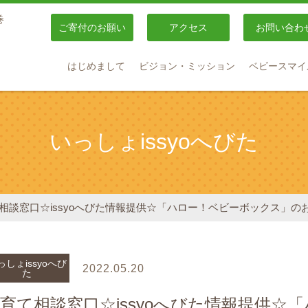
巻
ご寄付のお願い
アクセス
お問い合わ
はじめまして
ビジョン・ミッション
ベビースマイ
いっしょissyoへびた
相談窓口☆issyoへびた情報提供☆「ハロー！ベビーボックス」の
っしょissyoへび
2022.05.20
た
育て相談窓口☆issyoへびた情報提供☆