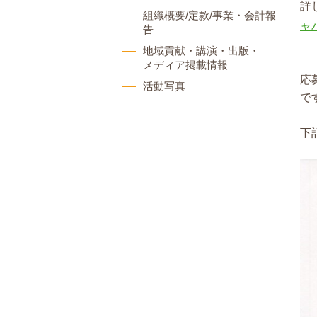
詳
組織概要/定款/事業・会計報
ャ
告
地域貢献・講演・出版・
メディア掲載情報
応
活動写真
で
下