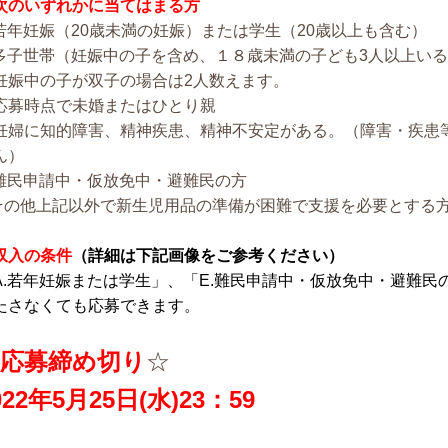
次のいずれかに当てはまる方
.若年妊娠（20歳未満の妊娠）または学生（20歳以上も含む）
.多子世帯（妊娠中の子を含め、１８歳未満の子ども3人以上い
妊娠中の子が双子の場合は2人数えます。
.応募時点で未婚またはひとり親
.妊婦に知的障害、精神疾患、精神不安定がある。（障害・疾患
ん）
.難民申請中・仮放免中・避難民の方
.その他上記以外で新生児用品の準備が困難で支援を必要とする
収入の条件
（詳細は下記画像をご参考ください）
A.若年妊娠または学生」、「E.難民申請中・仮放免中・避難
たさなくても応募できます。
応募締め切り
☆
022年5月25日(水)23：59