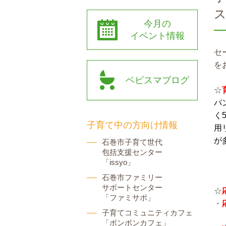
今月の
イベント情報
セ
を
ベビスマブログ
☆
パ
く
子育て中の方向け情報
用
が
石巻市子育て世代
包括支援センター
「issyo」
石巻市ファミリー
サポートセンター
☆
「ファミサポ」
・
子育てコミュニティカフェ
「ボンボンカフェ」