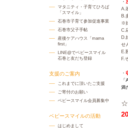
・
マタニティ・子育てひろば
A
「スマイル」
B
石巻市子育て参加促進事業
※
石巻市父子手帖
C
D
産後ケアハウス「mama
first」
せ
E
LINE@でベビースマイル
石巻と友だち登録
F
・
支援のご案内
「
これまでに頂いたご支援
満
ご寄付のお願い
ベビースマイル会員募集中
☆
2
ベビースマイルの活動
はじめまして