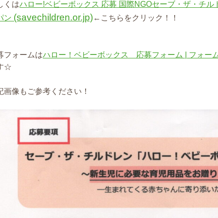
しくは
ハロー!ベビーボックス 応募 国際NGOセーブ・ザ・チ
(savechildren.or.jp)
パン
←こちらをクリック！！
募フォームは
ハロー！ベビーボックス 応募フォーム | フォームブリッジ
す☆
記画像もご参考ください！