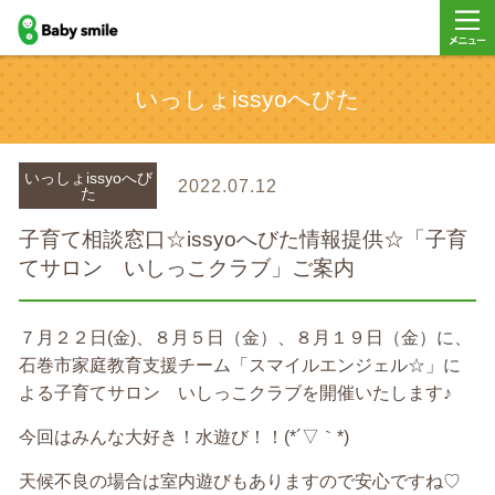
baby smile
メニュ
いっしょissyoへびた
ー
いっしょissyoへび
2022.07.12
た
子育て相談窓口☆issyoへびた情報提供☆「子育
てサロン いしっこクラブ」ご案内
７月２２日(金)、８月５日（金）、８月１９日（金）に、
石巻市家庭教育支援チーム「スマイルエンジェル☆」に
よる子育てサロン いしっこクラブを開催いたします♪
今回はみんな大好き！水遊び！！(*´▽｀*)
天候不良の場合は室内遊びもありますので安心ですね♡