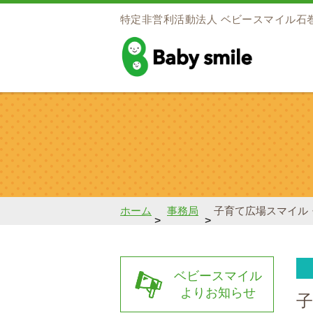
特定非営利活動法人
ベビースマイル石
baby smile
ホーム
事務局
子育て広場スマイル
>
>
ベビースマイル
よりお知らせ
子