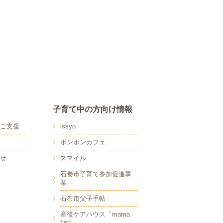
子育て中の方向け情報
ご支援
issyo
ボンボンカフェ
せ
スマイル
石巻市子育て参加促進事
業
石巻市父子手帖
産後ケアハウス「mama
first」