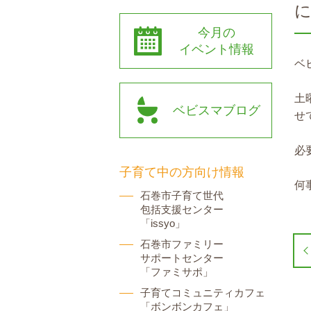
今月の
イベント情報
ベ
土
ベビスマブログ
せ
必
子育て中の方向け情報
何
石巻市子育て世代
包括支援センター
「issyo」
石巻市ファミリー
サポートセンター
「ファミサポ」
子育てコミュニティカフェ
「ボンボンカフェ」