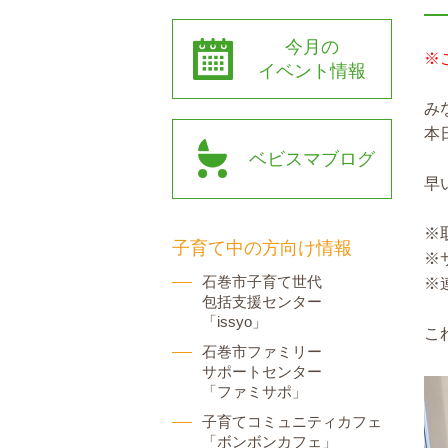
今月の
※
イベント情報
み
本
ベビスマブログ
早
※
子育て中の方向け情報
※
石巻市子育て世代
※
包括支援センター
「issyo」
こ
石巻市ファミリー
サポートセンター
「ファミサポ」
子育てコミュニティカフェ
「ボンボンカフェ」