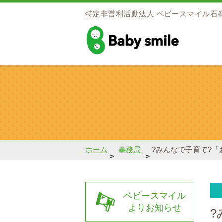
特定非営利活動法人
ベビースマイル石
baby smile
ホーム
事務局
?みんなで子育て?
>
>
ベビースマイル
よりお知らせ
?