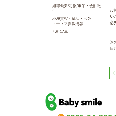
組織概要/定款/事業・会計報
お
告
い
地域貢献・講演・出版・
必
メディア掲載情報
活動写真
※
日
baby smile