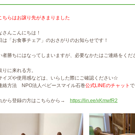
こちらはお譲り先がきまりました
なさんこんにちは！
日は「お食事チェア」のおさがりのお知らせです！
い者勝ちにはなってしまいますが、必要なかたはご連絡をくだ
取りに来れる方。
サイズや使用感などは、いらした際にご確認ください☆
連絡方法 NPO法人ベビースマイル石巻
公式LINEのチャット
で
れから登録の方はこちらから→
https://lin.ee/xKmwfR2