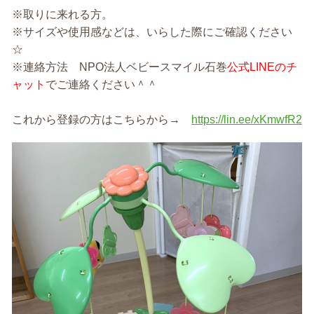
※取りに来れる方。
※サイズや使用感などは、いらした際にご確認ください
☆
※連絡方法 NPO法人ベビースマイル石巻
公式LINEのチ
ャット
でご連絡ください＾＾
これから登録の方はこちらから→
https://lin.ee/xKmwfR2