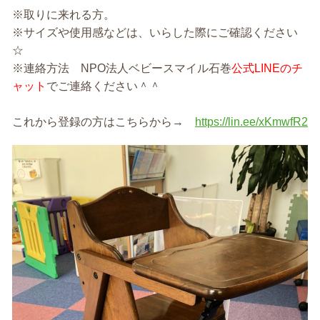
※取りに来れる方。
※サイズや使用感などは、いらした際にご確認ください
☆
※連絡方法 NPO法人ベビースマイル石巻
公式LINEのチ
ャット
でご連絡ください＾＾
これから登録の方はこちらから→
https://lin.ee/xKmwfR2