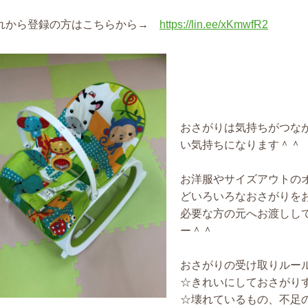
れから登録の方はこちらから→
https://lin.ee/xKmwfR2
おさがりは気持ちがつな
い気持ちになります＾＾
お洋服やサイズアウトの
どいろいろなおさがりを
必要な方の元へお渡しし
ー＾＾
おさがりの受け取りルー
☆きれいにしておさがり
☆壊れているもの、不足