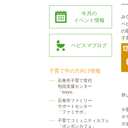
今月の
み
イベント情報
ベ
の
子
ベビスマブログ
子育て中の方向け情報
石巻市子育て世代
包括支援センター
「issyo」
早
石巻市ファミリー
サポートセンター
※
「ファミサポ」
※
子育てコミュニティカフェ
※
「ボンボンカフェ」