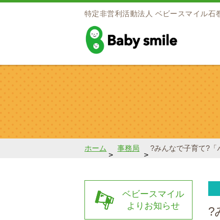
特定非営利活動法人
ベビースマイル石
baby smile
ホーム
事務局
?みんなで子育て?
>
>
ベビースマイル
よりお知らせ
?