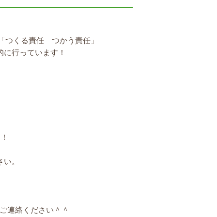
「つくる責任 つかう責任」
的に行っています！
す！
さい。
ご連絡ください＾＾