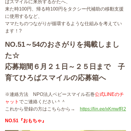
ばスマイルに来所するかたへ、
来た時100円、帰る時100円をタクシー代補助の移動支援
に使用するなど、
ママたちのつながりが循環するような仕組みを考えてい
ます！?
NO.51～54のおさがりを掲載しまし
た☆
応募期間６月２１日～２５日まで 子
育てひろばスマイルの応募箱へ
※連絡方法 NPO法人ベビースマイル石巻
公式LINEのチ
ャット
でご連絡ください＾＾
これから登録の方はこちらから→
https://lin.ee/xKmwfR2
NO.51『おもちゃ』