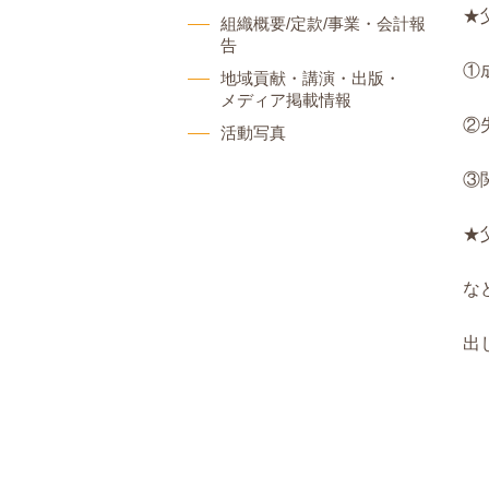
★
組織概要/定款/事業・会計報
告
①
地域貢献・講演・出版・
メディア掲載情報
②
活動写真
③
★
な
出