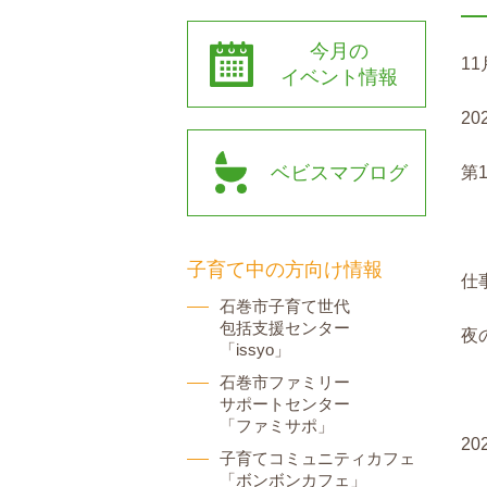
今月の
11
イベント情報
2
ベビスマブログ
第
子育て中の方向け情報
仕
石巻市子育て世代
包括支援センター
夜
「issyo」
石巻市ファミリー
サポートセンター
「ファミサポ」
2
子育てコミュニティカフェ
「ボンボンカフェ」