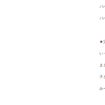
パ
パ
★
い
ま
子
み