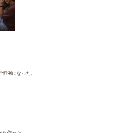
年恒例になった。
がら作った。