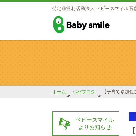
特定非営利活動法人
ベビースマイル石
baby smile
ホーム
パパブログ
【子育て参加促進
>
>
ベビースマイル
よりお知らせ
【