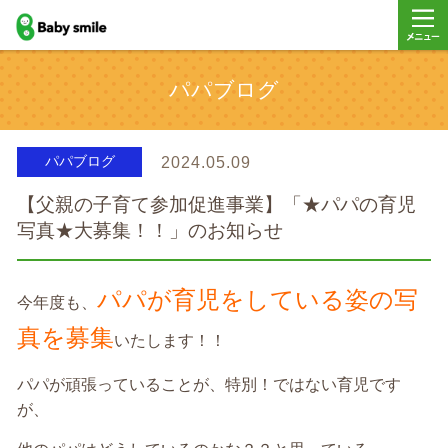
baby smile
メニュ
パパブログ
ー
パパブログ
2024.05.09
【父親の子育て参加促進事業】「★パパの育児
写真★大募集！！」のお知らせ
パパが育児をしている姿の写
今年度も、
真を募集
いたします！！
パパが頑張っていることが、特別！ではない育児です
が、