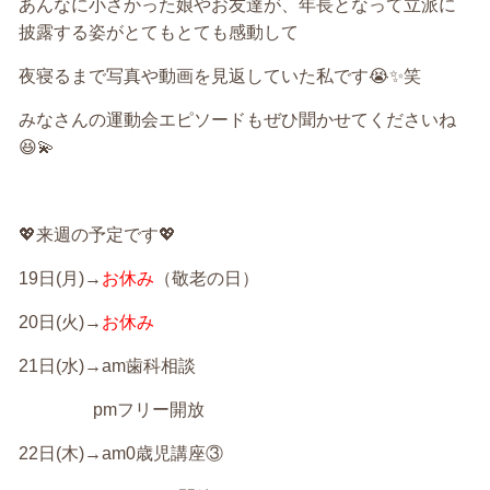
あんなに小さかった娘やお友達が、年長となって立派に
披露する姿がとてもとても感動して
夜寝るまで写真や動画を見返していた私です😭✨笑
みなさんの運動会エピソードもぜひ聞かせてくださいね
😆💫
💖来週の予定です💖
19
日
(
月
)→
お休み
（敬老の日）
20
日
(
火
)→
お休み
21
日
(
水
)→am
歯科相談
pm
フリー開放
22
日
(
木
)→am0
歳児講座③