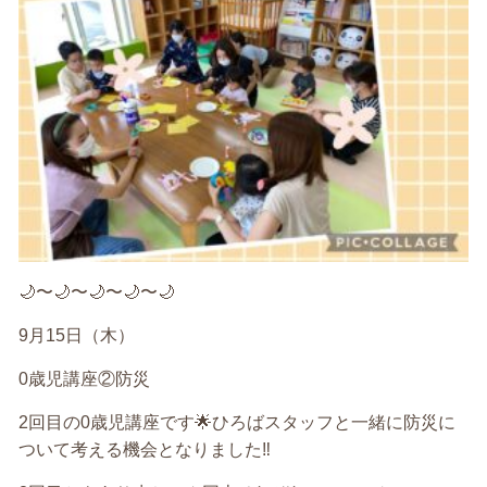
🌙〜🌙〜🌙〜🌙〜🌙
9月15日（木）
0歳児講座②防災
2回目の0歳児講座です🌟ひろばスタッフと一緒に防災に
ついて考える機会となりました‼️