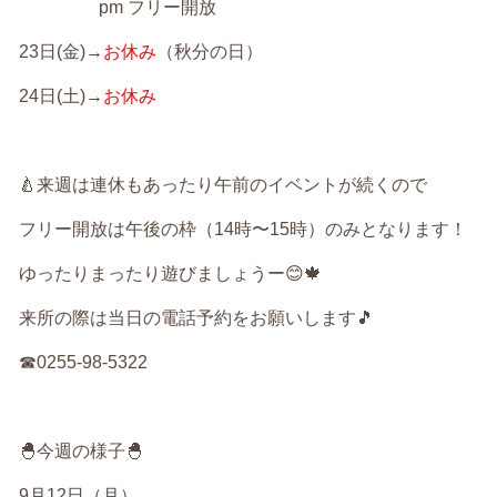
pm
フリー開放
23
日
(
金
)→
お休み
（秋分の日）
24
日
(
土
)→
お休み
🍐
来週は連休もあったり午前のイベントが続くので
フリー開放は午後の枠（
14
時〜
15
時）のみとなります！
ゆったりまったり遊びましょうー
😊🍁
来所の際は当日の電話予約をお願いします
🎵
☎︎
0255-98-5322
🐣
今週の様子
🐣
9月12日（月）