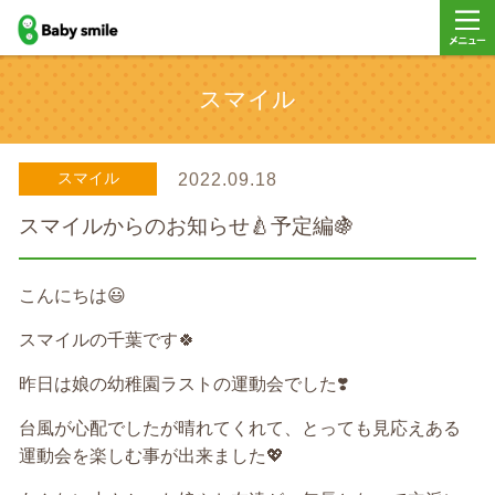
baby smile
メニュ
スマイル
ー
スマイル
2022.09.18
スマイルからのお知らせ🍐予定編🍇
こんにちは😃
スマイルの千葉です🍀
昨日は娘の幼稚園ラストの運動会でした❣️
台風が心配でしたが晴れてくれて、とっても見応えある
運動会を楽しむ事が出来ました💖