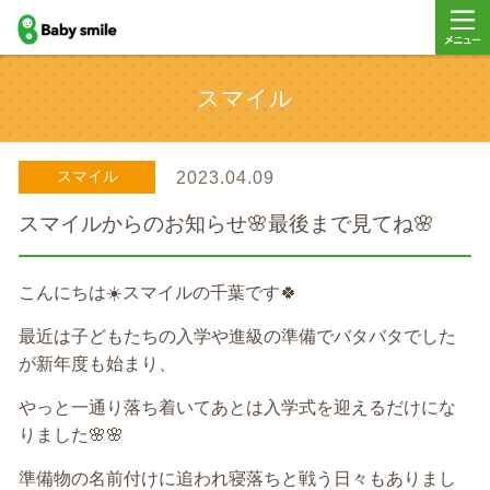
baby smile
メニュ
スマイル
ー
スマイル
2023.04.09
スマイルからのお知らせ🌸最後まで見てね🌸
こんにちは☀️
スマイルの千葉です🍀
最近は子どもたちの入学や進級の準備でバタバタでした
が新年度も始まり、
やっと一通り落ち着いてあとは入学式を迎えるだけにな
りました🌸🌸
準備物の名前付けに追われ寝落ちと戦う日々もありまし