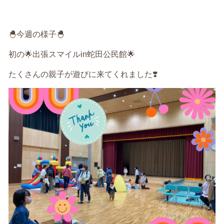
🐣
今週の様子
🐣
初の🌟出張スマイルin蛇田公民館🌟
たくさんの親子が遊びに来てくれました❣️