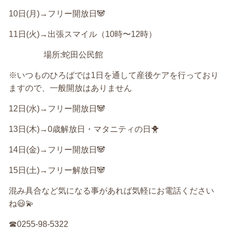
10
日
(
月
)→
フリー開放日
🐼
11
日
(
火
)→
出張スマイル（
10
時〜
12
時）
場所
:
蛇田公民館
※
いつものひろばでは
1
日を通して産後ケアを行っており
ますので、一般開放はありません
12
日
(
水
)→
フリー開放日
🐼
13
日
(
木
)→0
歳解放日・マタニティの日
🐥
14
日
(
金
)→
フリー開放日
🐼
15
日
(
土
)→
フリー解放日
🐼
混み具合など気になる事があれば気軽にお電話ください
ね
😃💫
☎︎
0255-98-5322